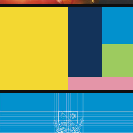
r014
R014
r015
R015
r016
R016
gabo_Royalton
GABO_ROYALTON