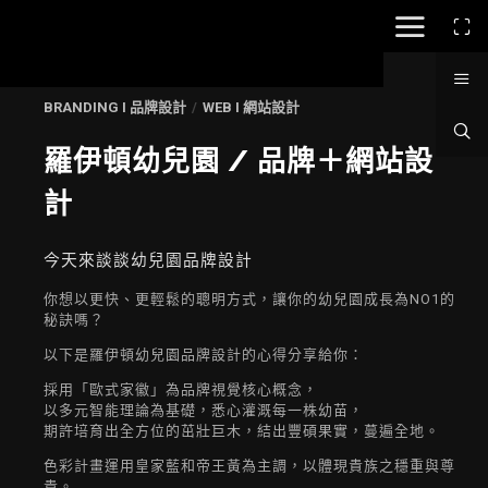
Gabo_Royalton1
GABO_ROYALTON1
BRANDING I 品牌設計
/
WEB I 網站設計
羅伊頓幼兒園 / 品牌＋網站設
r002
計
R002
今天來談談幼兒園品牌設計
r003
你想以更快、更輕鬆的聰明方式，讓你的幼兒園成長為NO1的
R003
秘訣嗎？
以下是羅伊頓幼兒園品牌設計的心得分享給你：
採用「歐式家徽」為品牌視覺核心概念，
r004
以多元智能理論為基礎，悉心灌溉每一株幼苗，
R004
期許培育出全方位的茁壯巨木，結出豐碩果實，蔓遍全地。
色彩計畫運用皇家藍和帝王黃為主調，以體現貴族之穩重與尊
貴。