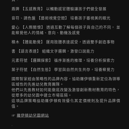
r005
盾牌 【五感教育】 以觸動感官體驗讓孩子們健全發展
R005
音符、調色盤 【藝術視覺空間】 培養孩子審視美的眼光
愛心 【人際關懷】 透過互動了解每個孩子與自己的不同， 並
能察覺他人的情緒、意向、動機及感覺
r006
積木 【體能動覺】 運用肢體表達感受，透過雙手創造事物
R006
書 【語言表達】 組織文字邏輯，激發口說能力
元素符號 【邏輯探索】 循序漸進的推理，培養分析探索力
r007
葉子符號 【自然生態】 學習與自然共生共存，培養察覺力
R007
國際智家經由策略性的品牌內容，協助羅伊頓重新定位為領導
區域性的先進幼兒教育團隊。
他們以先進教材如何能徹底改變及激發創新教材教育的特色，
r008
從眾多的幼兒園中建立市場區隔。
這項品牌策略協助羅伊頓有效優化其定價規則及提升品牌價
R008
值。
☞
羅伊頓幼兒園網站
r010
.