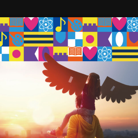
R010
r011
R011
r012
R012
r013-
1
R013-
1
r013
R013